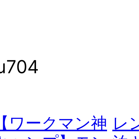
u704
【ワークマン神
レ