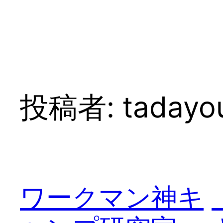
内
容
を
ス
キ
ッ
プ
投稿者:
tadayo
ワークマン神キ