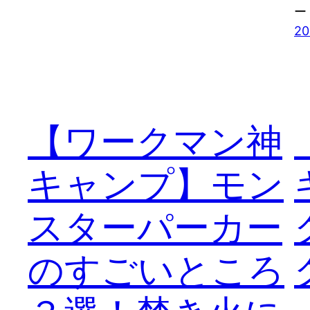
ー
2
【ワークマン神
キャンプ】モン
スターパーカー
のすごいところ