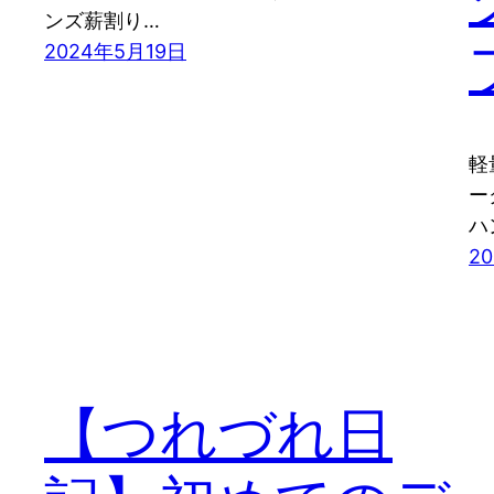
ンズ薪割り…
2024年5月19日
軽
ー
ハ
2
【つれづれ日