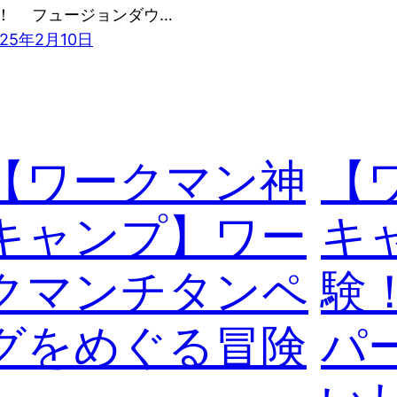
！ フュージョンダウ…
025年2月10日
【ワークマン神
【
キャンプ】ワー
キ
クマンチタンペ
験
グをめぐる冒険
パ