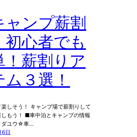
キャンプ薪割
】初心者でも
単！薪割りア
テム３選！
て楽しそう！ キャンプ場で薪割りして
楽しもう！ ■車中泊とキャンプの情報
タダユウ☆車…
月6日