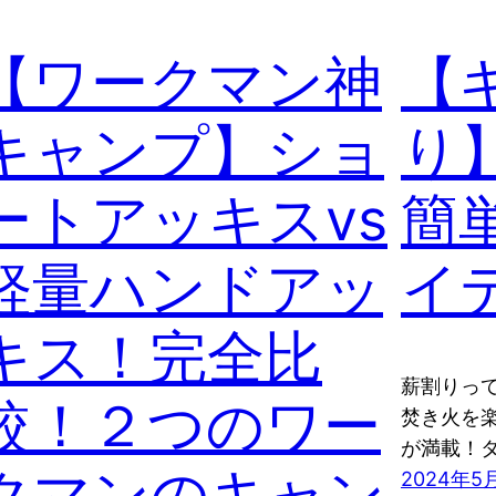
【ワークマン神
【
キャンプ】ショ
り
ートアッキスvs
簡
軽量ハンドアッ
イ
キス！完全比
薪割りっ
較！２つのワー
焚き火を
が満載！
クマンのキャン
2024年5